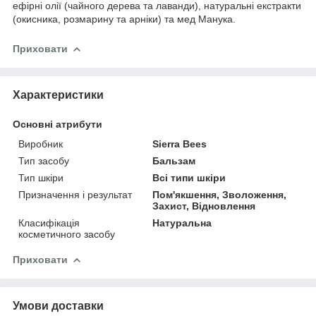
ефірні олії (чайного дерева та лаванди), натуральні екстракти
(окисника, розмарину та арніки) та мед Манука.
Приховати
Характеристики
Основні атрибути
Виробник
Sierra Bees
Тип засобу
Бальзам
Тип шкіри
Всі типи шкіри
Призначення і результат
Пом'якшення, Зволоження,
Захист, Відновлення
Класифікація
Натуральна
косметичного засобу
Приховати
Умови доставки