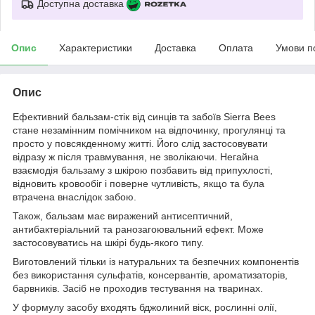
Доступна доставка
Опис
Характеристики
Доставка
Оплата
Умови п
Опис
Ефективний бальзам-стік від синців та забоїв Sierra Bees
стане незамінним помічником на відпочинку, прогулянці та
просто у повсякденному житті. Його слід застосовувати
відразу ж після травмування, не зволікаючи. Негайна
взаємодія бальзаму з шкірою позбавить від припухлості,
відновить кровообіг і поверне чутливість, якщо та була
втрачена внаслідок забою.
Також, бальзам має виражений антисептичний,
антибактеріальний та ранозагоювальний ефект. Може
застосовуватись на шкірі будь-якого типу.
Виготовлений тільки із натуральних та безпечних компонентів
без використання сульфатів, консервантів, ароматизаторів,
барвників. Засіб не проходив тестування на тваринах.
У формулу засобу входять бджолиний віск, рослинні олії,