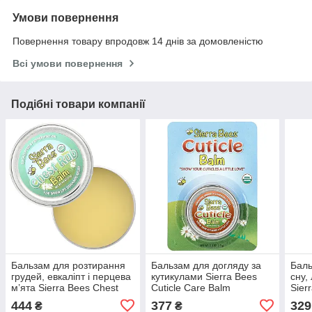
Умови повернення
Повернення товару впродовж 14 днів за домовленістю
Всі умови повернення
Подібні товари компанії
Бальзам для розтирання
Бальзам для догляду за
Баль
грудей, евкаліпт і перцева
кутикулами Sierra Bees
сну,
м’ята Sierra Bees Chest
Cuticle Care Balm
Sier
Rub Balm, 17 г
Geranium, Orange &
Balm
444
377
329
₴
₴
Lemongrass, 17 г