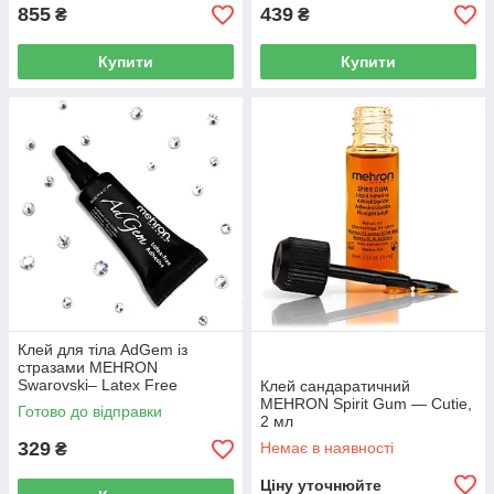
855
439
₴
₴
Купити
Купити
Клей для тіла AdGem із
стразами MEHRON
Swarovski– Latex Free
Клей сандаратичний
Adhesive – w/12 Rhinestones -
MEHRON Spirit Gum — Cutie,
Готово до відправки
.125oz., 4 мл
2 мл
329
Немає в наявності
₴
Ціну уточнюйте