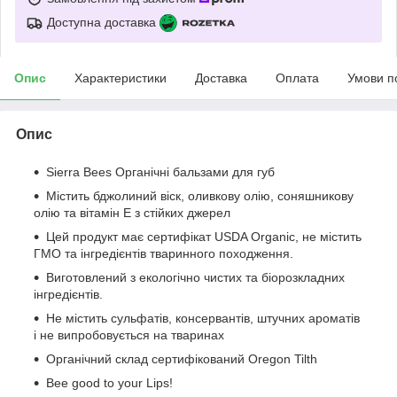
Доступна доставка
Опис
Характеристики
Доставка
Оплата
Умови п
Опис
Sierra Bees Органічні бальзами для губ
Містить бджолиний віск, оливкову олію, соняшникову
олію та вітамін E з стійких джерел
Цей продукт має сертифікат USDA Organic, не містить
ГМО та інгредієнтів тваринного походження.
Виготовлений з екологічно чистих та біорозкладних
інгредієнтів.
Не містить сульфатів, консервантів, штучних ароматів
і не випробовується на тваринах
Органічний склад сертифікований Oregon Tilth
Bee good to your Lips!