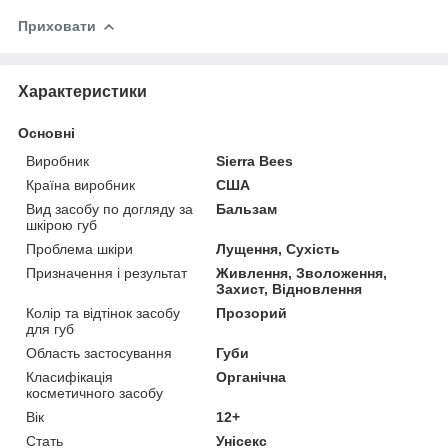
Приховати
Характеристики
Основні
Виробник
Sierra Bees
Країна виробник
США
Вид засобу по догляду за
Бальзам
шкірою губ
Проблема шкіри
Лущення, Сухість
Призначення і результат
Живлення, Зволоження,
Захист, Відновлення
Колір та відтінок засобу
Прозорий
для губ
Область застосування
Губи
Класифікація
Органічна
косметичного засобу
Вік
12+
Стать
Унісекс