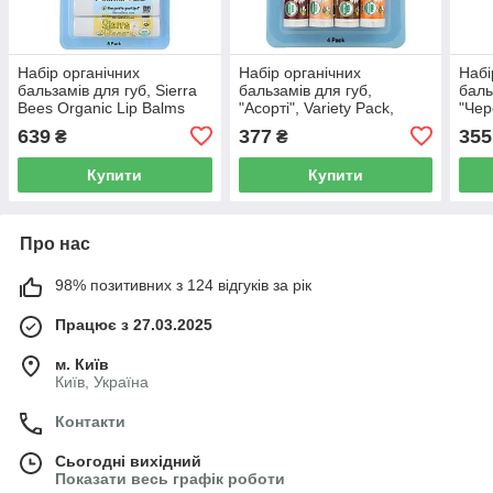
Набір органічних
Набір органічних
Набі
бальзамів для губ, Sierra
бальзамів для губ,
баль
Bees Organic Lip Balms
"Асорті", Variety Pack,
"Чер
Combo Pack, 8 в упаковці,
Sierra Bees Organic Lip
Sier
639
377
355
₴
₴
4,25 г кожний
Balms, 4 в упаковці, 4,25 г
Balm
кожний
кож
Купити
Купити
Про нас
98% позитивних з 124 відгуків за рік
Працює з 27.03.2025
м. Київ
Київ, Україна
Контакти
Сьогодні вихідний
Показати весь графік роботи