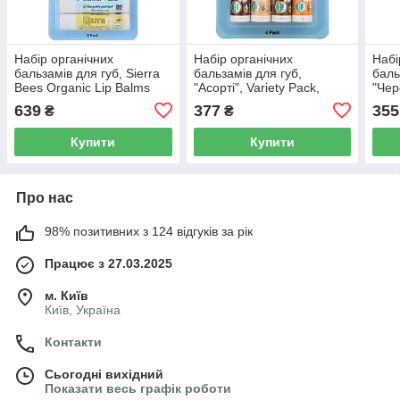
Набір органічних
Набір органічних
Набі
бальзамів для губ, Sierra
бальзамів для губ,
баль
Bees Organic Lip Balms
"Асорті", Variety Pack,
"Чер
Combo Pack, 8 в упаковці,
Sierra Bees Organic Lip
Sier
639
377
355
₴
₴
4,25 г кожний
Balms, 4 в упаковці, 4,25 г
Balm
кожний
кож
Купити
Купити
Про нас
98% позитивних з 124 відгуків за рік
Працює з 27.03.2025
м. Київ
Київ, Україна
Контакти
Сьогодні вихідний
Показати весь графік роботи