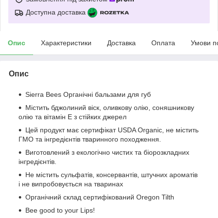
Доступна доставка
Опис
Характеристики
Доставка
Оплата
Умови п
Опис
Sierra Bees Органічні бальзами для губ
Містить бджолиний віск, оливкову олію, соняшникову
олію та вітамін E з стійких джерел
Цей продукт має сертифікат USDA Organic, не містить
ГМО та інгредієнтів тваринного походження.
Виготовлений з екологічно чистих та біорозкладних
інгредієнтів.
Не містить сульфатів, консервантів, штучних ароматів
і не випробовується на тваринах
Органічний склад сертифікований Oregon Tilth
Bee good to your Lips!