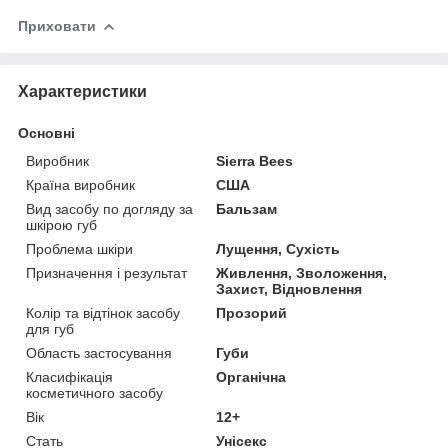
Приховати
Характеристики
Основні
Виробник
Sierra Bees
Країна виробник
США
Вид засобу по догляду за
Бальзам
шкірою губ
Проблема шкіри
Лущення, Сухість
Призначення і результат
Живлення, Зволоження,
Захист, Відновлення
Колір та відтінок засобу
Прозорий
для губ
Область застосування
Губи
Класифікація
Органічна
косметичного засобу
Вік
12+
Стать
Унісекс