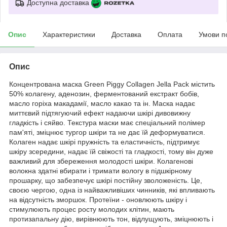
Доступна доставка
Опис
Характеристики
Доставка
Оплата
Умови п
Опис
Концентрована маска Green Piggy Collagen Jella Pack містить
50% колагену, аденозин, ферментований екстракт бобів,
масло горіха макадамії, масло какао та ін. Маска надає
миттєвий підтягуючий ефект надаючи шкірі дивовижну
гладкість і сяйво. Текстура маски має спеціальний полімер
пам'яті, зміцнює тургор шкіри та не дає їй деформуватися.
Колаген надає шкірі пружність та еластичність, підтримує
шкіру зсередини, надає їй свіжості та гладкості, тому він дуже
важливий для збереження молодості шкіри. Колагенові
волокна здатні вбирати і тримати вологу в підшкірному
прошарку, що забезпечує шкірі постійну зволоженість. Це,
своєю чергою, одна із найважливіших чинників, які впливають
на відсутність зморшок. Протеїни - оновлюють шкіру і
стимулюють процес росту молодих клітин, мають
протизапальну дію, вирівнюють тон, відлущують, зміцнюють і