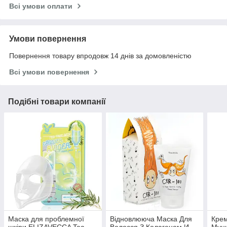
Всі умови оплати
Умови повернення
Повернення товару впродовж 14 днів за домовленістю
Всі умови повернення
Подібні товари компанії
Маска для проблемної
Відновлююча Маска Для
Крем
шкіри ELIZAVECCA Tea
Волосся З Колагеном И
Муц