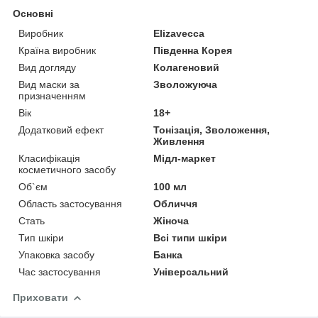
Основні
Виробник
Elizavecca
Країна виробник
Південна Корея
Вид догляду
Колагеновий
Вид маски за
Зволожуюча
призначенням
Вік
18+
Додатковий ефект
Тонізація, Зволоження,
Живлення
Класифікація
Мідл-маркет
косметичного засобу
Об`єм
100 мл
Область застосування
Обличчя
Стать
Жіноча
Тип шкіри
Всі типи шкіри
Упаковка засобу
Банка
Час застосування
Універсальний
Приховати