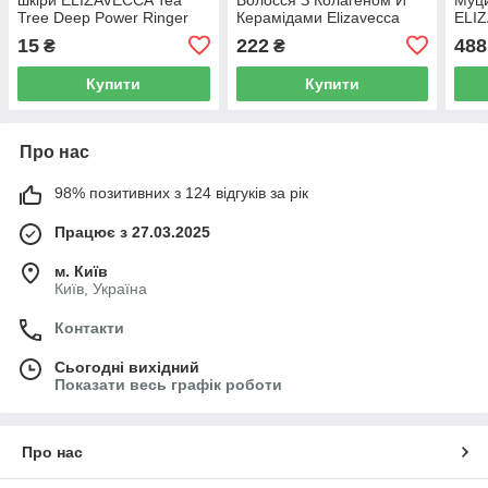
Tree Deep Power Ringer
Керамідами Elizavecca
ELIZ
Mask Pack, 23 мл
Cer-100 Milky Piggy
Glut
15
222
488
₴
₴
Collagen Ceramide Coating
Crea
Protein Treatment,
Купити
Купити
Про нас
98% позитивних з 124 відгуків за рік
Працює з 27.03.2025
м. Київ
Київ, Україна
Контакти
Сьогодні вихідний
Показати весь графік роботи
Про нас