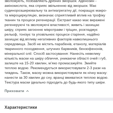
зволожують, позбавляють дрібних зморшок. Аденозин -
амінокислота, яка сприяє звільненню від зморшок. Має
судинорозширювальну та антиагрегатну дії, покращує макро-
та мікроциркуляцію, визначає сприятливий вплив на трофіку
тканин та процеси регенерації. Екстракт какао має виражені
регенеруючі та зволожуючі властивості, живить і захищає
шкіру, сприяє загоєнню мікротравм і тріщин, розгладжує
рельєф, тонізує та уповільнює процеси старіння, надійно
захищає від впливу негативних факторів навколишнього
середовища. Засіб не містить парабенів, етанолу, матеріалів
тваринного походження, штучних барвників, бензофенонів,
мінеральної олії. Спосіб застосування: Нанесіть невелику
кількість маски на шкіру обличчя, уникаючи області очей і губ,
залиште на 15-20 хвилин, м'яко промасажуйте. Змийте
теплою водою. Рекомендується використовувати 2-3 рази на
тиждень. Також, маску можна використовувати як нічну маску:
нанести за 30 хвилин до сну, вранці вмиватися теплою водою.
Текстура маски ідеально підходить до будь-якого типу шкіри.
Приховати
Характеристики