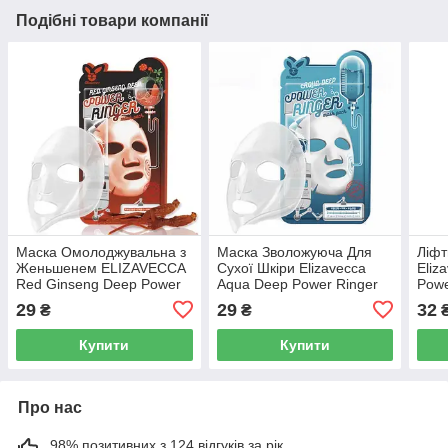
Подібні товари компанії
Маска Омолоджувальна з
Маска Зволожуюча Для
Ліфт
Женьшенем ELIZAVECCA
Сухої Шкіри Elizavecca
Eliz
Red Ginseng Deep Power
Aqua Deep Power Ringer
Powe
Ringer Mask Pack, 23 мл
Mask, 23 Мл
23 
29
29
32
₴
₴
Купити
Купити
Про нас
98% позитивних з 124 відгуків за рік