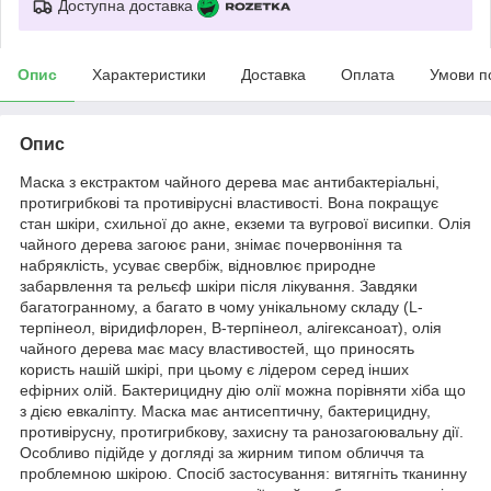
Доступна доставка
Опис
Характеристики
Доставка
Оплата
Умови п
Опис
Маска з екстрактом чайного дерева має антибактеріальні,
протигрибкові та противірусні властивості. Вона покращує
стан шкіри, схильної до акне, екземи та вугрової висипки. Олія
чайного дерева загоює рани, знімає почервоніння та
набряклість, усуває свербіж, відновлює природне
забарвлення та рельєф шкіри після лікування. Завдяки
багатогранному, а багато в чому унікальному складу (L-
терпінеол, віридифлорен, В-терпінеол, алігексаноат), олія
чайного дерева має масу властивостей, що приносять
користь нашій шкірі, при цьому є лідером серед інших
ефірних олій. Бактерицидну дію олії можна порівняти хіба що
з дією евкаліпту. Маска має антисептичну, бактерицидну,
противірусну, протигрибкову, захисну та ранозагоювальну дії.
Особливо підійде у догляді за жирним типом обличчя та
проблемною шкірою. Спосіб застосування: витягніть тканинну