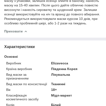
маску з упаковки, залишок есенції злийте в баночку, нанесіть
маску на 15-40 хвилин. Після цього дайте обличчю повністю
висохнути і нанесіть сироватку та щоденний крем. Залишки
есенції використовуйте на ніч та вранці до повного вбирання.
Рекомендується використовувати маски курсом 10 днів, при
особливо проблемній шкірі, або 1-2 рази на тиждень.
Приховати
Характеристики
Основні
Виробник
Elizavecca
Країна виробник
Південна Корея
Вид маски за
Лікувальна
призначенням
Вид маски по консистенції
Тканинні
Вік
18+
Класифікація
Мідл-маркет
косметичного засобу
Колір
Білий