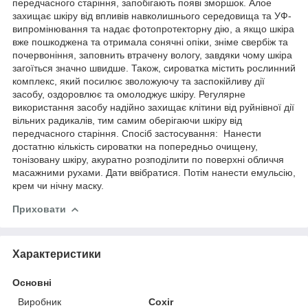
передчасного старіння, запобігають появі зморшок. Алое
захищає шкіру від впливів навколишнього середовища та УФ-
випромінювання та надає фотопротекторну дію, а якщо шкіра
вже пошкоджена та отримала сонячні опіки, зніме свербіж та
почервоніння, заповнить втрачену вологу, завдяки чому шкіра
загоїться значно швидше. Також, сироватка містить рослинний
комплекс, який посилює зволожуючу та заспокійливу дії
засобу, оздоровлює та омолоджує шкіру. Регулярне
використання засобу надійно захищає клітини від руйнівної дії
вільних радикалів, тим самим оберігаючи шкіру від
передчасного старіння. Спосіб застосування: Нанести
достатню кількість сироватки на попередньо очищену,
тонізовану шкіру, акуратно розподілити по поверхні обличчя
масажними рухами. Дати ввібратися. Потім нанести емульсію,
крем чи нічну маску.
Приховати
Характеристики
Основні
Виробник
Coxir