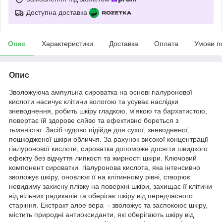
Доступна доставка
Опис
Характеристики
Доставка
Оплата
Умови п
Опис
Зволожуюча ампульна сироватка на основі гіалуронової
кислоти насичує клітини вологою та усуває наслідки
зневоднення, робить шкіру гладкою, м'якою та бархатистою,
повертає їй здорове сяйво та ефективно бореться з
тьмяністю. Засіб чудово підійде для сухої, зневодненої,
пошкодженої шкіри обличчя. За рахунок високої концентрації
гіалуронової кислоти, сироватка допоможе досягти швидкого
ефекту без відчуття липкості та жирності шкіри. Ключовий
компонент сироватки гіалуронова кислота, яка інтенсивно
зволожує шкіру, оновлює її на клітинному рівні, створює
невидиму захисну плівку на поверхні шкіри, захищає її клітини
від вільних радикалів та оберігає шкіру від передчасного
старіння. Екстракт алое вера - зволожує та заспокоює шкіру,
містить природні антиоксиданти, які оберігають шкіру від