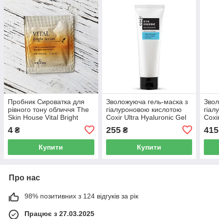
Пробник Сироватка для
Зволожуюча гель-маска з
Звол
рівного тону обличчя The
гіалуроновою кислотою
гіал
Skin House Vital Bright
Coxir Ultra Hyaluronic Gel
Coxi
Serum Ampoule, 2 мл
Mask Pack, 80 мл
Ampo
4
255
415
₴
₴
Купити
Купити
Про нас
98% позитивних з 124 відгуків за рік
Працює з 27.03.2025