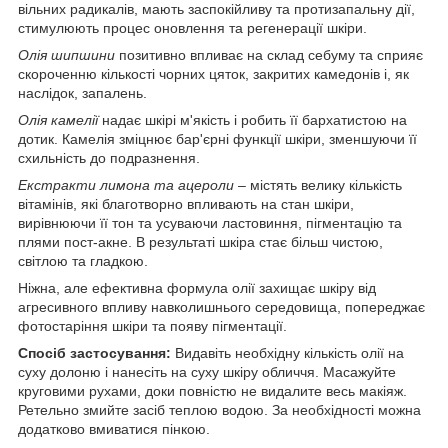
вільних радикалів, мають заспокійливу та протизапальну дії,
стимулюють процес оновлення та регенерації шкіри.
Олія шипшини
позитивно впливає на склад себуму та сприяє
скороченню кількості чорних цяток, закритих камедонів і, як
наслідок, запалень.
Олія камелії
надає шкірі м'якість і робить її бархатистою на
дотик. Камелія зміцнює бар'єрні функції шкіри, зменшуючи її
схильність до подразнення.
Екстракти лимона та ацероли
– містять велику кількість
вітамінів, які благотворно впливають на стан шкіри,
вирівнюючи її тон та усуваючи ластовиння, пігментацію та
плями пост-акне. В результаті шкіра стає більш чистою,
світлою та гладкою.
Ніжна, але ефективна формула олії захищає шкіру від
агресивного впливу навколишнього середовища, попереджає
фотостаріння шкіри та появу пігментації.
Спосіб застосування:
Видавіть необхідну кількість олії на
суху долоню і нанесіть на суху шкіру обличчя. Масажуйте
круговими рухами, доки повністю не видалите весь макіяж.
Ретельно змийте засіб теплою водою. За необхідності можна
додатково вмиватися пінкою.