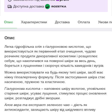
Доступна доставка
Опис
Характеристики
Доставка
Оплата
Умови п
Опис
Легка гідрофільна олія з гіалуроновою кислотою, що
використовується як первинний етап очищення, чудово
розчиняє продукти декоративної косметики і розщеплює
себум, що накопичився на поверхні шкіри за весь день,
бореться з лущеннями і скорочує кількість камедонів і вугрів.
Можна використовувати на будь-якому типі шкіри, засіб має
ніжну гіпоалергенну формулу. Після застосування шкіра стає
насиченою, пружною та еластичною.
Гіалуронова кислота
– наповнює шкіру вологою, уповільнює
старіння шкіри, усуває лущення, стимулює процес оновлення
шкіри, розгладжує дрібні зморшки.
Алое вера та екстракт зеленого чаю
– діють як
антиоксиданти, захищають шкіру від шкідливого впливу