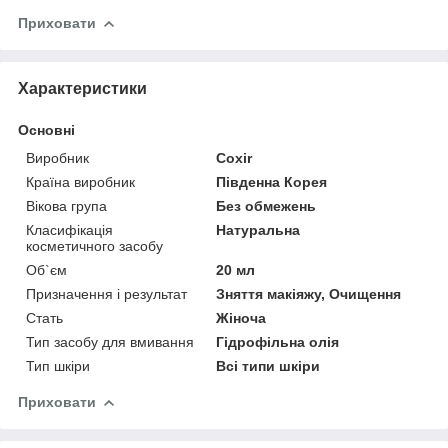
Приховати
Характеристики
Основні
Виробник
Coxir
Країна виробник
Південна Корея
Вікова група
Без обмежень
Класифікація
Натуральна
косметичного засобу
Об`єм
20 мл
Призначення і результат
Зняття макіяжу, Очищення
Стать
Жіноча
Тип засобу для вмивання
Гідрофільна олія
Тип шкіри
Всі типи шкіри
Приховати