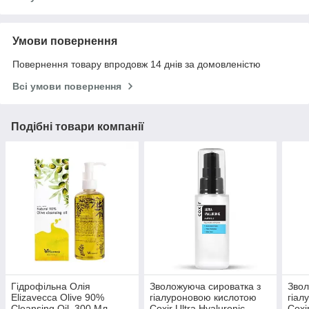
Умови повернення
Повернення товару впродовж 14 днів за домовленістю
Всі умови повернення
Подібні товари компанії
Гідрофільна Олія
Зволожуюча сироватка з
Звол
Elizavecca Olive 90%
гіалуроновою кислотою
гіал
Cleansing Oil, 300 Мл
Coxir Ultra Hyaluronic
Coxir