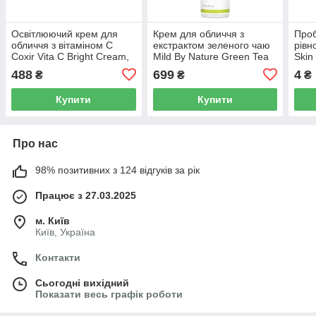
Освітлюючий крем для
Крем для обличчя з
Проб
обличчя з вітаміном C
екстрактом зеленого чаю
рівн
Coxir Vita C Bright Cream,
Mild By Nature Green Tea
Skin
50 мл
Facial Cream, 50 мл
Seru
488
699
4
₴
₴
₴
Купити
Купити
Про нас
98% позитивних з 124 відгуків за рік
Працює з 27.03.2025
м. Київ
Київ, Україна
Контакти
Сьогодні вихідний
Показати весь графік роботи