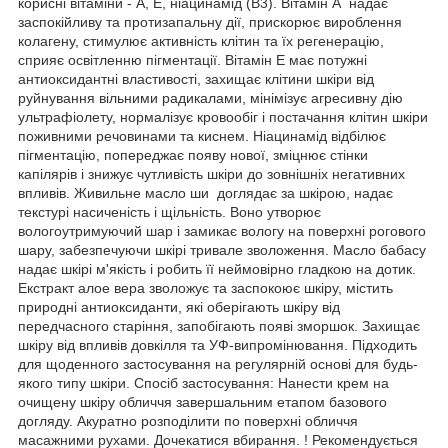
корисні вітаміни - A, E, ніацинамід (B3). Вітамін A надає
заспокійливу та протизапальну дії, прискорює вироблення
колагену, стимулює активність клітин та їх регенерацію,
сприяє освітленню пігментації. Вітамін Е має потужні
антиоксидантні властивості, захищає клітини шкіри від
руйнування вільними радикалами, мінімізує агресивну дію
ультрафіолету, нормалізує кровообіг і постачання клітин шкіри
поживними речовинами та киснем. Ніацинамід відбілює
пігментацію, попереджає появу нової, зміцнює стінки
капілярів і знижує чутливість шкіри до зовнішніх негативних
впливів. Живильне масло ши доглядає за шкірою, надає
текстурі насиченість і щільність. Воно утворює
вологоутримуючий шар і замикає вологу на поверхні рогового
шару, забезпечуючи шкірі тривале зволоження. Масло бабасу
надає шкірі м'якість і робить її неймовірно гладкою на дотик.
Екстракт алое вера зволожує та заспокоює шкіру, містить
природні антиоксиданти, які оберігають шкіру від
передчасного старіння, запобігають появі зморшок. Захищає
шкіру від впливів довкілля та УФ-випромінювання. Підходить
для щоденного застосування на регулярній основі для будь-
якого типу шкіри. Спосіб застосування: Нанести крем на
очищену шкіру обличчя завершальним етапом базового
догляду. Акуратно розподілити по поверхні обличчя
масажними рухами. Дочекатися вбирання. ! Рекомендується