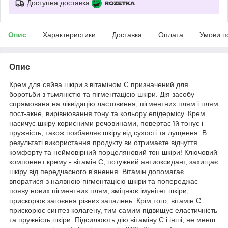
Доступна доставка
Опис
Характеристики
Доставка
Оплата
Умови п
Опис
Крем для сяйва шкіри з вітаміном С призначений для
боротьби з тьмяністю та пігментацією шкіри. Дія засобу
спрямована на ліквідацію ластовиння, пігментних плям і плям
пост-акне, вирівнювання тону та кольору епідермісу. Крем
насичує шкіру корисними речовинами, повертає їй тонус і
пружність, також позбавляє шкіру від сухості та лущення. В
результаті використання продукту ви отримаєте відчуття
комфорту та неймовірний порцеляновий тон шкіри! Ключовий
компонент крему - вітамін C, потужний антиоксидант, захищає
шкіру від передчасного в'янення. Вітамін допомагає
впоратися з наявною пігментацією шкіри та попереджає
появу нових пігментних плям, зміцнює імунітет шкіри,
прискорює загоєння різних запалень. Крім того, вітамін C
прискорює синтез колагену, тим самим підвищує еластичність
та пружність шкіри. Підсилюють дію вітаміну С і інші, не менш