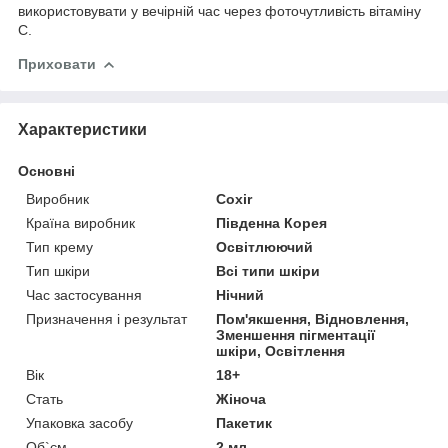
використовувати у вечірній час через фоточутливість вітаміну
С.
Приховати
Характеристики
Основні
Виробник
Coxir
Країна виробник
Південна Корея
Тип крему
Освітлюючий
Тип шкіри
Всі типи шкіри
Час застосування
Нічний
Призначення і результат
Пом'якшення, Відновлення,
Зменшення пігментації
шкіри, Освітлення
Вік
18+
Стать
Жіноча
Упаковка засобу
Пакетик
Об`єм
2 мл