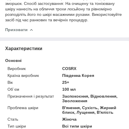
зморшок. Спосіб застосування: На очищену та тонізовану
шкіру нанесіть на обличчя трохи лосьйону та рівномірно
розподіліть його по шкірі масажними рухами. Використовуйте
засіб під час ранкових та вечірніх процедур.
Приховати
Характеристики
Основні
Виробник
COSRX
Країна виробник
Південна Корея
Вік
25+
Об`єм
100 мл
Призначення і результат
Заспокоєння, Відновлення,
Зволоження
Проблема шкіри
В'янення, Сухість, Жирний
блиск, Лущення, В'ялість
Стать
Жіноча
Тип шкіри
Всі типи шкіри