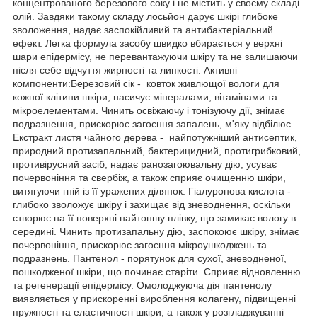
концентрованого березового соку і не містить у своєму складі
олій. Завдяки такому складу лосьйон дарує шкірі глибоке
зволоження, надає заспокійливий та антибактеріальний
ефект. Легка формула засобу швидко вбирається у верхні
шари епідермісу, не перевантажуючи шкіру та не залишаючи
після себе відчуття жирності та липкості. Активні
компоненти:Березовий сік - ковток живлющої вологи для
кожної клітини шкіри, насичує мінералами, вітамінами та
мікроелементами. Чинить освіжаючу і тонізуючу дії, знімає
подразнення, прискорює загоєння запалень, м'яку відбілює.
Екстракт листя чайного дерева - найпотужніший антисептик,
природний протизапальний, бактерицидний, протигрибковий,
противірусний засіб, надає ранозагоювальну дію, усуває
почервоніння та свербіж, а також сприяє очищенню шкіри,
витягуючи гній із її уражених ділянок. Гіалуронова кислота -
глибоко зволожує шкіру і захищає від зневоднення, оскільки
створює на її поверхні найтоншу плівку, що замикає вологу в
середині. Чинить протизапальну дію, заспокоює шкіру, знімає
почервоніння, прискорює загоєння мікроушкоджень та
подразнень. Пантенол - порятунок для сухої, зневодненої,
пошкодженої шкіри, що починає старіти. Сприяє відновленню
та регенерації епідермісу. Омолоджуюча дія пантенолу
виявляється у прискоренні вироблення колагену, підвищенні
пружності та еластичності шкіри, а також у розгладжуванні