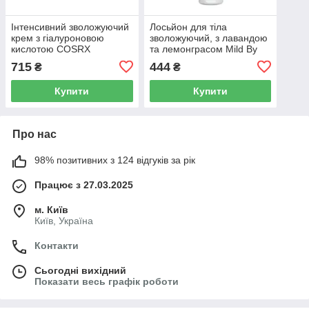
Інтенсивний зволожуючий
Лосьйон для тіла
крем з гіалуроновою
зволожуючий, з лавандою
кислотою COSRX
та лемонграсом Mild By
Hyaluronic Acid Intensive
Nature Hydrating Body
715
444
₴
₴
Cream, 100 мл
Lotion, 236 мл
Купити
Купити
Про нас
98% позитивних з 124 відгуків за рік
Працює з 27.03.2025
м. Київ
Київ, Україна
Контакти
Сьогодні вихідний
Показати весь графік роботи