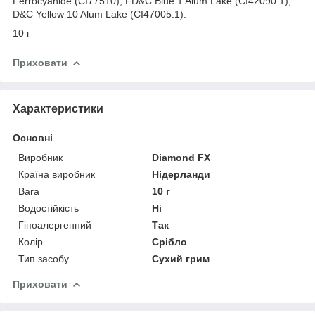
Ferrocyanide (CI77510), FD&C Blue 1 Alum Lake (CI42090:1),
D&C Yellow 10 Alum Lake (CI47005:1).
10 г
Приховати
Характеристики
Основні
Виробник
Diamond FХ
Країна виробник
Нідерланди
Вага
10 г
Водостійкість
Ні
Гіпоалергенний
Так
Колір
Срібло
Тип засобу
Сухий грим
Приховати