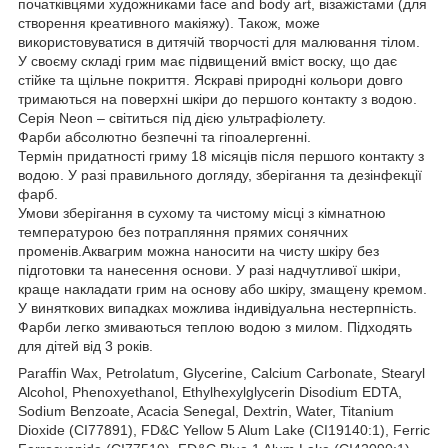
початківцями художниками face and body art, візажістами (для
створення креативного макіяжу). Також, може
використовуватися в дитячій творчості для малювання тілом.
У своєму складі грим має підвищений вміст воску, що дає
стійке та щільне покриття. Яскраві природні кольори довго
тримаються на поверхні шкіри до першого контакту з водою.
Серія Neon – світиться під дією ультрафіолету.
Фарби абсолютно безпечні та гіпоалергенні.
Термін придатності гриму 18 місяців після першого контакту з
водою. У разі правильного догляду, зберігання та дезінфекції
фарб.
Умови зберігання в сухому та чистому місці з кімнатною
температурою без потрапляння прямих сонячних
променів.Аквагрим можна наносити на чисту шкіру без
підготовки та нанесення основи. У разі надчутливої шкіри,
краще накладати грим на основу або шкіру, змащену кремом.
У виняткових випадках можлива індивідуальна нестерпність.
Фарби легко змиваються теплою водою з милом. Підходять
для дітей від 3 років.
Paraffin Wax, Petrolatum, Glycerine, Calcium Carbonate, Stearyl
Alcohol, Phenoxyethanol, Ethylhexylglycerin Disodium EDTA,
Sodium Benzoate, Acacia Senegal, Dextrin, Water, Titanium
Dioxide (CI77891), FD&C Yellow 5 Alum Lake (CI19140:1), Ferric