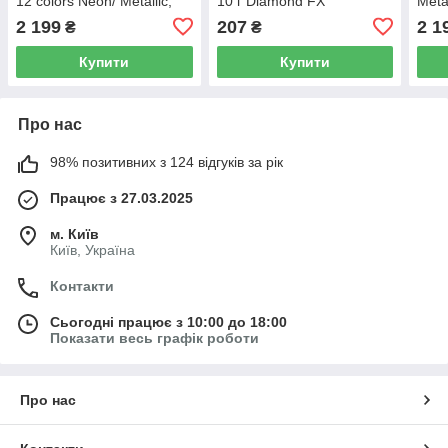
12 colors Neon/ Metallic,
10 г Diamond FX
Meta
(12x10г) Diamond FX
FX
2 199
207
2 1
₴
₴
Купити
Купити
Про нас
98% позитивних з 124 відгуків за рік
Працює з 27.03.2025
м. Київ
Київ, Україна
Контакти
Сьогодні працює з 10:00 до 18:00
Показати весь графік роботи
Про нас