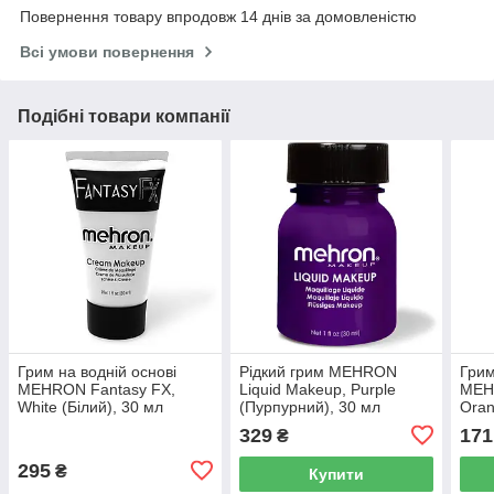
Повернення товару впродовж 14 днів за домовленістю
Всі умови повернення
Подібні товари компанії
Грим на водній основі
Рідкий грим MEHRON
Грим
MEHRON Fantasy FX,
Liquid Makeup, Purple
MEH
White (Білий), 30 мл
(Пурпурний), 30 мл
Oran
30 м
329
171
₴
295
₴
Купити