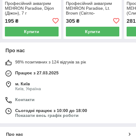
Професійний аквагрим
Професійний аквагрим
Проф
MEHRON Paradise, Dijon
MEHRON Paradise, Lt.
MEHR
(Діжон), 7 г
Brown (Світло-
(Сли
коричневий), 7 г
195
305
281
₴
₴
Купити
Купити
Про нас
98% позитивних з 124 відгуків за рік
Працює з 27.03.2025
м. Київ
Київ, Україна
Контакти
Сьогодні працює з 10:00 до 18:00
Показати весь графік роботи
Про нас