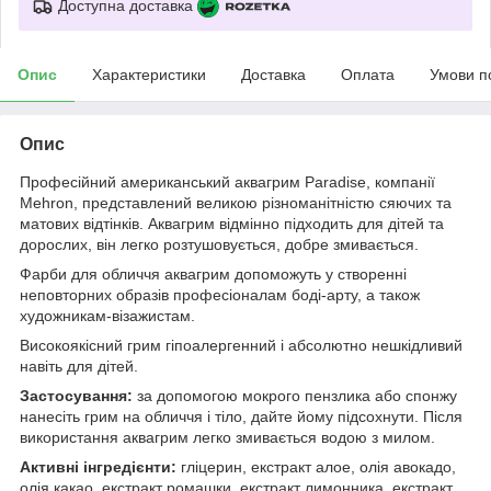
Доступна доставка
Опис
Характеристики
Доставка
Оплата
Умови п
Опис
Професійний американський аквагрим Paradise, компанії
Mehron, представлений великою різноманітністю сяючих та
матових відтінків. Аквагрим відмінно підходить для дітей та
дорослих, він легко розтушовується, добре змивається.
Фарби для обличчя аквагрим допоможуть у створенні
неповторних образів професіоналам боді-арту, а також
художникам-візажистам.
Високоякісний грим гіпоалергенний і абсолютно нешкідливий
навіть для дітей.
Застосування:
за допомогою мокрого пензлика або спонжу
нанесіть грим на обличчя і тіло, дайте йому підсохнути. Після
використання аквагрим легко змивається водою з милом.
Активні інгредієнти:
гліцерин, екстракт алое, олія авокадо,
олія какао, екстракт ромашки, екстракт лимонника, екстракт