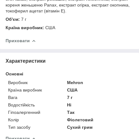
кореня женьшеню Panax, екстракт огірка, екстракт окопника,
токоферил ацетат (вітамін Е).
Об'єм:
7 г
Країна виробник:
США
Приховати
Характеристики
Основні
Виробник
Mehron
Країна виробник
США
Вага
7 г
Водостійкість
Ні
Гіпоалергенний
Так
Колір
Фіолетовий
Тип засобу
Сухий грим
Приховати