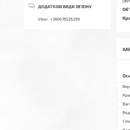
(ві
Об'
Кра
+380676526299
ХА
Ос
Вир
Кра
Ваг
Вод
Гіп
Кол