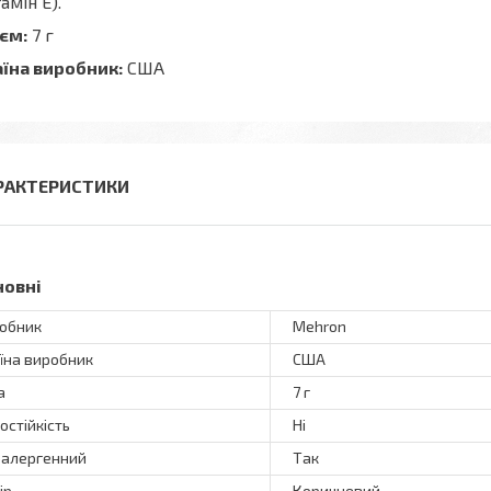
тамін Е).
єм:
7 г
їна виробник:
США
РАКТЕРИСТИКИ
новні
обник
Mehron
їна виробник
США
а
7 г
остійкість
Ні
оалергенний
Так
ір
Коричневий