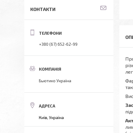
КОНТАКТИ
+380 (67) 652-62-99
Про
різ
лег
Фар
Бьютико Україна
та
Вис
За
під
Київ, Україна
Акт
лим