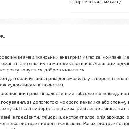
товар не покидаючи сайту.
фесійний американський аквагрим Paradise, компанії M
номанітністю сяючих та матових відтінків. Аквагрим відмін
ко розтушовується, добре змивається.
би для обличчя аквагрим допоможуть у створенні неповто
кож художникам-візажистам.
окоякісний грим гіпоалергенний і абсолютно нешкідливий
стосування:
за допомогою мокрого пензлика або спонжу на
сохнути. Після використання аквагрим легко змивається 
ивні інгредієнти:
гліцерин, екстракт алое, олія авокадо,
онника, екстракт кореня женьшеню Panax, екстракт огір