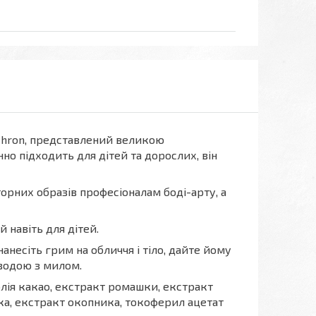
ehron, представлений великою
но підходить для дітей та дорослих, він
рних образів професіоналам боді-арту, а
 навіть для дітей.
несіть грим на обличчя і тіло, дайте йому
водою з милом.
 олія какао, екстракт ромашки, екстракт
ка, екстракт окопника, токоферил ацетат