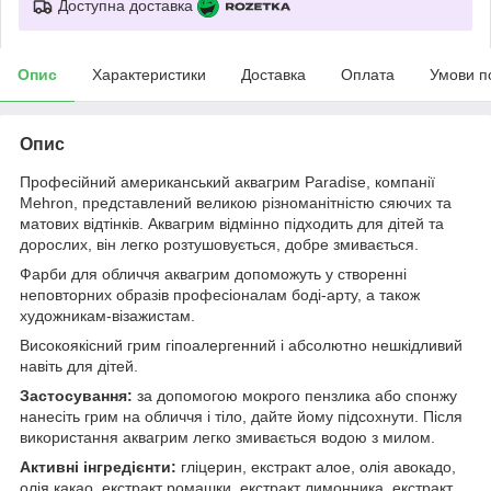
Доступна доставка
Опис
Характеристики
Доставка
Оплата
Умови п
Опис
Професійний американський аквагрим Paradise, компанії
Mehron, представлений великою різноманітністю сяючих та
матових відтінків. Аквагрим відмінно підходить для дітей та
дорослих, він легко розтушовується, добре змивається.
Фарби для обличчя аквагрим допоможуть у створенні
неповторних образів професіоналам боді-арту, а також
художникам-візажистам.
Високоякісний грим гіпоалергенний і абсолютно нешкідливий
навіть для дітей.
Застосування:
за допомогою мокрого пензлика або спонжу
нанесіть грим на обличчя і тіло, дайте йому підсохнути. Після
використання аквагрим легко змивається водою з милом.
Активні інгредієнти:
гліцерин, екстракт алое, олія авокадо,
олія какао, екстракт ромашки, екстракт лимонника, екстракт